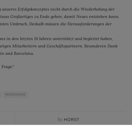
ng unseres Erfolgskonzeptes nicht durch die Wiederholung der
 etwas Großartiges zu Ende gehen, damit Neues entstehen kann.
santen Umbruch. Deshalb müssen die Herausforderungen der
ns in den letzten 14 Jahren unterstützt und begleitet haben,
ährigen Mitarbeitern und Geschäftspartnern. Besonderen Dank
lin und Barcelona.
 Frage.“
MODEMESSE
By
HORST