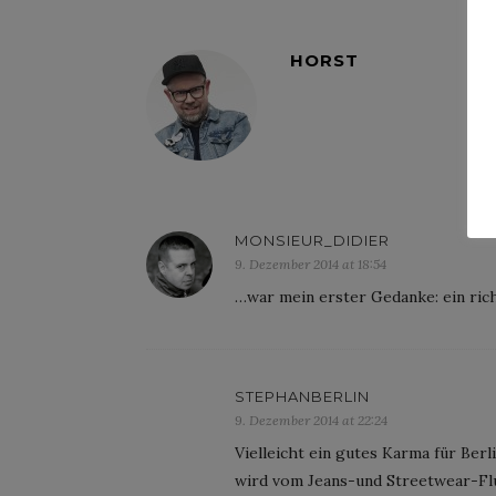
HORST
MONSIEUR_DIDIER
9. Dezember 2014 at 18:54
…war mein erster Gedanke: ein ri
STEPHANBERLIN
9. Dezember 2014 at 22:24
Vielleicht ein gutes Karma für Berl
wird vom Jeans-und Streetwear-Flu