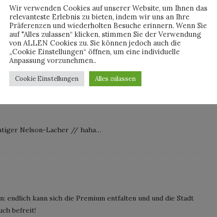
Wir verwenden Cookies auf unserer Website, um Ihnen das
relevanteste Erlebnis zu bieten, indem wir uns an Ihre
Präferenzen und wiederholten Besuche erinnern. Wenn Sie
auf "Alles zulassen“ klicken, stimmen Sie der Verwendung
von ALLEN Cookies zu. Sie können jedoch auch die
„Cookie Einstellungen“ öffnen, um eine individuelle
Anpassung vorzunehmen..
Cookie Einstellungen
Alles zulassen
chtiger Nelson-Lacher // haha…
in: endlich kann sich die Premium entfalten und und die Stadt
ch befreit!