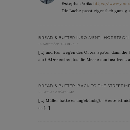
@stephan Voila:
https://www.you
Die Lache passt eigentlich ganz gu
BREAD & BUTTER INSOLVENT | HORSTSON
17. Dezember 2014 at 17:27
[…] und Her wegen des Ortes, später dann die
am 09.Dezember, bis die Messe nun Insolvenz a
BREAD & BUTTER: BACK TO THE STREET M
13. Januar 2015 at 21:42
[…] Müller hatte es angekündigt: “Heute ist ni
es […]