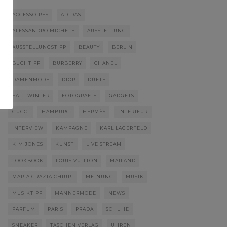
ACCESSOIRES
ADIDAS
ALESSANDRO MICHELE
AUSSTELLUNG
AUSSTELLUNGSTIPP
BEAUTY
BERLIN
BUCHTIPP
BURBERRY
CHANEL
DAMENMODE
DIOR
DÜFTE
FALL-WINTER
FOTOGRAFIE
GADGETS
GUCCI
HAMBURG
HERMÈS
INTERIEUR
INTERVIEW
KAMPAGNE
KARL LAGERFELD
KIM JONES
KUNST
LIVE STREAM
LOOKBOOK
LOUIS VUITTON
MAILAND
MARIA GRAZIA CHIURI
MEINUNG
MUSIK
MUSIKTIPP
MÄNNERMODE
NEWS
PARFUM
PARIS
PRADA
SCHUHE
SNEAKER
TASCHEN VERLAG
UHREN