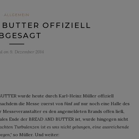
ALLGEMEIN
BUTTER OFFIZIELL
BGESAGT
ed on
9. Dezember 2014
UTTER wurde heute durch Karl-Heinz Müller offiziell
nachdem die Messe zuerst von fünf auf nur noch eine Halle des
r Messeveranstalter es den angemeldeten Brands offen ließ,
finales Ende der BREAD AND BUTTER ist, wurde hingegen nicht
sachten Turbulenzen ist es uns nicht gelungen, eine ausreichende
egen,“
so Müller. Und weiter: