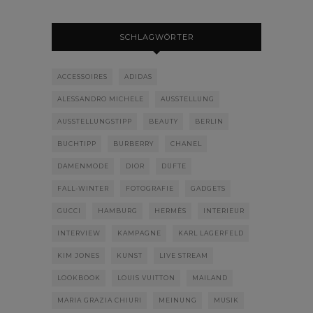
SCHLAGWÖRTER
ACCESSOIRES
ADIDAS
ALESSANDRO MICHELE
AUSSTELLUNG
AUSSTELLUNGSTIPP
BEAUTY
BERLIN
BUCHTIPP
BURBERRY
CHANEL
DAMENMODE
DIOR
DÜFTE
FALL-WINTER
FOTOGRAFIE
GADGETS
GUCCI
HAMBURG
HERMÈS
INTERIEUR
INTERVIEW
KAMPAGNE
KARL LAGERFELD
KIM JONES
KUNST
LIVE STREAM
LOOKBOOK
LOUIS VUITTON
MAILAND
MARIA GRAZIA CHIURI
MEINUNG
MUSIK