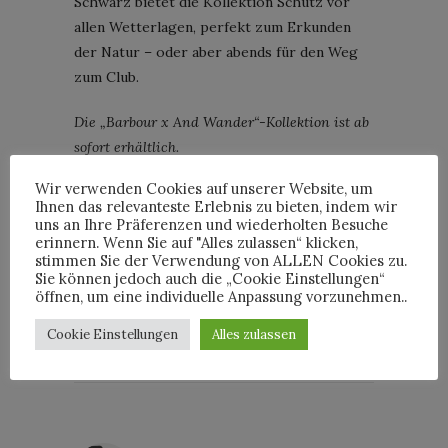
Schwarz bietet die Kollektion Schutz vor
allen Wetterlagen, perfekt zum Erkunden
der Natur – oder aber abends für den Weg
zum Club.
Die „Barbour x And Wander“-Kollektion ist ab
sofort erhältlich.
Wir verwenden Cookies auf unserer Website, um
AND WANDER
BARBOUR
KEITA IKEUCHI
Ihnen das relevanteste Erlebnis zu bieten, indem wir
uns an Ihre Präferenzen und wiederholten Besuche
MÄNNERMODE
MIHOKO MORI
NEWS
erinnern. Wenn Sie auf "Alles zulassen“ klicken,
stimmen Sie der Verwendung von ALLEN Cookies zu.
Sie können jedoch auch die „Cookie Einstellungen“
öffnen, um eine individuelle Anpassung vorzunehmen..
Cookie Einstellungen
Alles zulassen
By
HORST