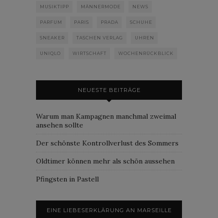
MUSIKTIPP
MÄNNERMODE
NEWS
PARFUM
PARIS
PRADA
SCHUHE
SNEAKER
TASCHEN VERLAG
UHREN
UNIQLO
WIRTSCHAFT
WOCHENRÜCKBLICK
NEUESTE BEITRÄGE
Warum man Kampagnen manchmal zweimal
ansehen sollte
Der schönste Kontrollverlust des Sommers
Oldtimer können mehr als schön aussehen
Pfingsten in Pastell
EINE LIEBESERKLÄRUNG AN MARSEILLE