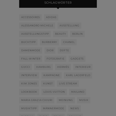
SCHLAGWÖRTER
ACCESSOIRES
ADIDAS
ALESSANDRO MICHELE
AUSSTELLUNG
AUSSTELLUNGSTIPP
BEAUTY
BERLIN
BUCHTIPP
BURBERRY
CHANEL
DAMENMODE
DIOR
DÜFTE
FALL-WINTER
FOTOGRAFIE
GADGETS
GUCCI
HAMBURG
HERMÈS
INTERIEUR
INTERVIEW
KAMPAGNE
KARL LAGERFELD
KIM JONES
KUNST
LIVE STREAM
LOOKBOOK
LOUIS VUITTON
MAILAND
MARIA GRAZIA CHIURI
MEINUNG
MUSIK
MUSIKTIPP
MÄNNERMODE
NEWS