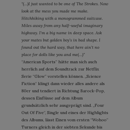
“(…)I just wanted to be one of The Strokes. Now
look at the mess you made me make.
Hitchhiking with a monogrammed suitcase.
Miles away from any half-useful imaginary
highway. I’m a big name in deep space. Ask
your mates but golden boy’s in bad shape. I
found out the hard way, that here ain’t no
place for dolls like you and me(…)”
“American Sports” hätte man sich auch
herrlich auf dem Soundtrack zur Netflix
Serie “Glow” vorstellen können. „Science
Fiction“ klingt dann wieder alles andere als
80er und tendiert in Richtung Barock-Pop,
dessen Einflüsse auf dem Album
grundsätzlich sehr ausgeprägt sind. „Four
Out Of Five“, Single und eines der Highlights
des Albums, lässt Einen vom ersten “Wohoo”
Turners gleich in der siebten Sekunde bis