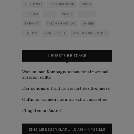
MUSIKTIPP
MÄNNERMODE
NEWS
PARFUM
PARIS
PRADA
SCHUHE
SNEAKER
TASCHEN VERLAG
UHREN
UNIQLO
WIRTSCHAFT
WOCHENRÜCKBLICK
NEUESTE BEITRÄGE
Warum man Kampagnen manchmal zweimal
ansehen sollte
Der schönste Kontrollverlust des Sommers
Oldtimer können mehr als schön aussehen
Pfingsten in Pastell
EINE LIEBESERKLÄRUNG AN MARSEILLE