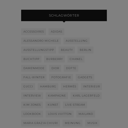
SCHLAGWÖRTER
ACCESSOIRES
ADIDAS
ALESSANDRO MICHELE
AUSSTELLUNG
AUSSTELLUNGSTIPP
BEAUTY
BERLIN
BUCHTIPP
BURBERRY
CHANEL
DAMENMODE
DIOR
DÜFTE
FALL-WINTER
FOTOGRAFIE
GADGETS
GUCCI
HAMBURG
HERMÈS
INTERIEUR
INTERVIEW
KAMPAGNE
KARL LAGERFELD
KIM JONES
KUNST
LIVE STREAM
LOOKBOOK
LOUIS VUITTON
MAILAND
MARIA GRAZIA CHIURI
MEINUNG
MUSIK