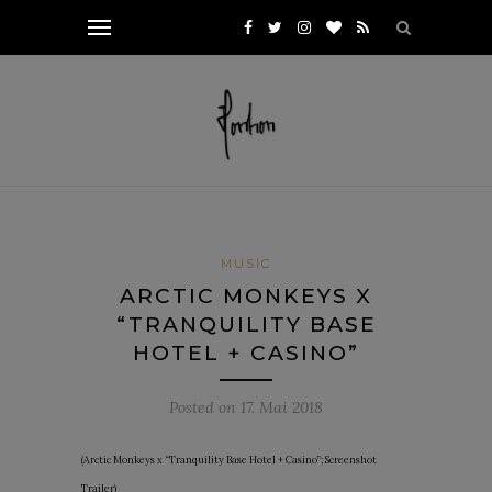
MUSIC
ARCTIC MONKEYS X
“TRANQUILITY BASE
HOTEL + CASINO”
Posted on
17. Mai 2018
(Arctic Monkeys x “Tranquility Base Hotel + Casino”; Screenshot
Trailer)