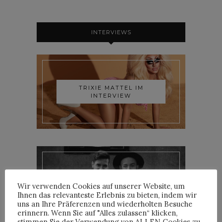
INTERVIEWS
TRIXIE MATTEL IM
INTERVIEW
YOANN LEMOINE AKA
Wir verwenden Cookies auf unserer Website, um
WOODKID IM INTERVIEW
Ihnen das relevanteste Erlebnis zu bieten, indem wir
uns an Ihre Präferenzen und wiederholten Besuche
erinnern. Wenn Sie auf "Alles zulassen“ klicken,
stimmen Sie der Verwendung von ALLEN Cookies zu.