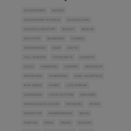
ACCESSOIRES
ADIDAS
ALESSANDRO MICHELE
AUSSTELLUNG
AUSSTELLUNGSTIPP
BEAUTY
BERLIN
BUCHTIPP
BURBERRY
CHANEL
DAMENMODE
DIOR
DÜFTE
FALL-WINTER
FOTOGRAFIE
GADGETS
GUCCI
HAMBURG
HERMÈS
INTERIEUR
INTERVIEW
KAMPAGNE
KARL LAGERFELD
KIM JONES
KUNST
LIVE STREAM
LOOKBOOK
LOUIS VUITTON
MAILAND
MARIA GRAZIA CHIURI
MEINUNG
MUSIK
MUSIKTIPP
MÄNNERMODE
NEWS
PARFUM
PARIS
PRADA
SCHUHE