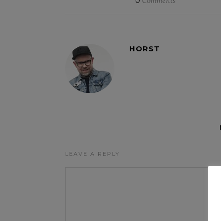
0
Comments
HORST
LEAVE A REPLY