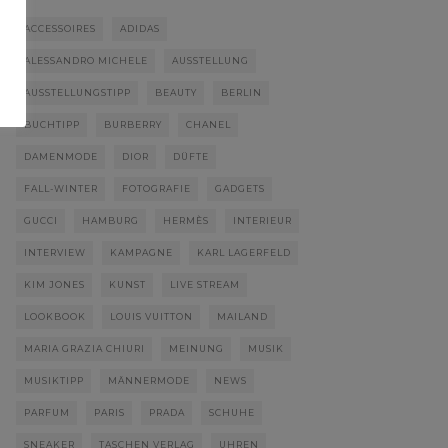
ACCESSOIRES
ADIDAS
ALESSANDRO MICHELE
AUSSTELLUNG
AUSSTELLUNGSTIPP
BEAUTY
BERLIN
BUCHTIPP
BURBERRY
CHANEL
DAMENMODE
DIOR
DÜFTE
FALL-WINTER
FOTOGRAFIE
GADGETS
GUCCI
HAMBURG
HERMÈS
INTERIEUR
INTERVIEW
KAMPAGNE
KARL LAGERFELD
KIM JONES
KUNST
LIVE STREAM
LOOKBOOK
LOUIS VUITTON
MAILAND
MARIA GRAZIA CHIURI
MEINUNG
MUSIK
MUSIKTIPP
MÄNNERMODE
NEWS
PARFUM
PARIS
PRADA
SCHUHE
SNEAKER
TASCHEN VERLAG
UHREN