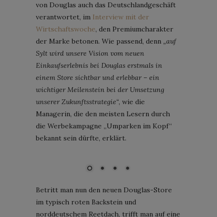
von Douglas auch das Deutschlandgeschäft
verantwortet, im
Interview mit der
Wirtschaftswoche
, den Premiumcharakter
der Marke betonen. Wie passend, denn
„auf
Sylt wird unsere Vision vom neuen
Einkaufserlebnis bei Douglas erstmals in
einem Store sichtbar und erlebbar – ein
wichtiger Meilenstein bei der Umsetzung
unserer Zukunftsstrategie“
, wie die
Managerin, die den meisten Lesern durch
die Werbekampagne „Umparken im Kopf“
bekannt sein dürfte, erklärt.
Douglas-Store auf Sylt in Kampen; Bild: Michael Tinnefeld für
Bunte/Douglas
Betritt man nun den neuen Douglas-Store
im typisch roten Backstein und
norddeutschem Reetdach, trifft man auf eine