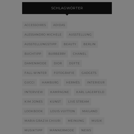
SCHLAGWÖRTER
ACCESSOIRES
ADIDAS
ALESSANDRO MICHELE
AUSSTELLUNG
AUSSTELLUNGSTIPP
BEAUTY
BERLIN
BUCHTIPP
BURBERRY
CHANEL
DAMENMODE
DIOR
DÜFTE
FALL-WINTER
FOTOGRAFIE
GADGETS
GUCCI
HAMBURG
HERMÈS
INTERIEUR
INTERVIEW
KAMPAGNE
KARL LAGERFELD
KIM JONES
KUNST
LIVE STREAM
LOOKBOOK
LOUIS VUITTON
MAILAND
MARIA GRAZIA CHIURI
MEINUNG
MUSIK
MUSIKTIPP
MÄNNERMODE
NEWS