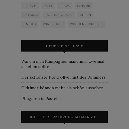
PARFUM
PARIS
PRADA
SCHUHE
SNEAKER
TASCHEN VERLAG
UHREN
UNIQLO
WIRTSCHAFT
WOCHENRÜCKBLICK
NEUESTE BEITRÄGE
Warum man Kampagnen manchmal zweimal
ansehen sollte
Der schönste Kontrollverlust des Sommers
Oldtimer können mehr als schön aussehen
Pfingsten in Pastell
EINE LIEBESERKLÄRUNG AN MARSEILLE