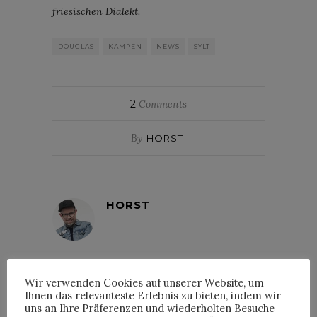
friesischen Dialekt.
DOUGLAS
KAMPEN
NEWS
SYLT
2
Comments
By
HORST
HORST
Wir verwenden Cookies auf unserer Website, um
HAPPYFACE313
Ihnen das relevanteste Erlebnis zu bieten, indem wir
uns an Ihre Präferenzen und wiederholten Besuche
9. Juli 2018 at 09:02