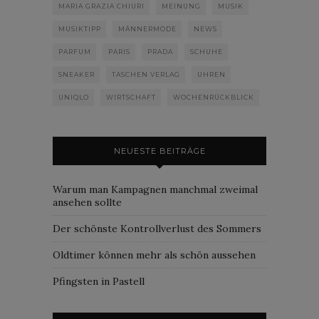
MARIA GRAZIA CHIURI
MEINUNG
MUSIK
MUSIKTIPP
MÄNNERMODE
NEWS
PARFUM
PARIS
PRADA
SCHUHE
SNEAKER
TASCHEN VERLAG
UHREN
UNIQLO
WIRTSCHAFT
WOCHENRÜCKBLICK
NEUESTE BEITRÄGE
Warum man Kampagnen manchmal zweimal
ansehen sollte
Der schönste Kontrollverlust des Sommers
Oldtimer können mehr als schön aussehen
Pfingsten in Pastell