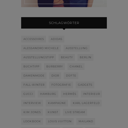
SCHLAGWÖRTER
ACCESSOIRES
ADIDAS
ALESSANDRO MICHELE
AUSSTELLUNG
AUSSTELLUNGSTIPP
BEAUTY
BERLIN
BUCHTIPP
BURBERRY
CHANEL
DAMENMODE
DIOR
DÜFTE
FALL-WINTER
FOTOGRAFIE
GADGETS
GUCCI
HAMBURG
HERMÈS
INTERIEUR
INTERVIEW
KAMPAGNE
KARL LAGERFELD
KIM JONES
KUNST
LIVE STREAM
LOOKBOOK
LOUIS VUITTON
MAILAND