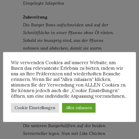
Eingelegte Jalapeños
Zubereitung
Die Burger Buns aufschneiden und auf der
Schnittfläche in einer Pfanne ohne Öl rösten.
Sobald sie knusprig sind, aus der Pfanne
nehmen und abdecken, damit sie warm
bleiben.
Wir verwenden Cookies auf unserer Website, um
Öl in der Pfanne erhitzen. Like Chicken
Ihnen das relevanteste Erlebnis zu bieten, indem wir
hinzufügen und kräftig anbraten. Die Hitze
uns an Ihre Präferenzen und wiederholten Besuche
erinnern. Wenn Sie auf "Alles zulassen“ klicken,
etwas reduzieren und Ahornsirup hinzufügen,
stimmen Sie der Verwendung von ALLEN Cookies zu.
um das Like Chicken leicht zu
Sie können jedoch auch die „Cookie Einstellungen“
karamellisieren. Zimt, Chilipulver und
öffnen, um eine individuelle Anpassung vorzunehmen..
Barbecue Sauce darüber verteilen und
Cookie Einstellungen
Alles zulassen
gleichmäßig untermischen. Mit Salz und
Pfeffer abschmecken.
Die unteren Burgerhälften auf die beiden
Servierteller legen. Nun mit Like Chicken