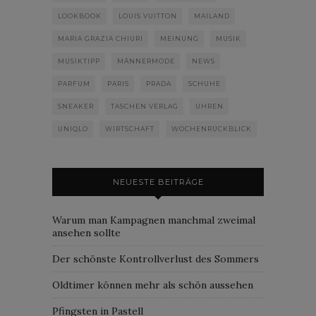
LOOKBOOK
LOUIS VUITTON
MAILAND
MARIA GRAZIA CHIURI
MEINUNG
MUSIK
MUSIKTIPP
MÄNNERMODE
NEWS
PARFUM
PARIS
PRADA
SCHUHE
SNEAKER
TASCHEN VERLAG
UHREN
UNIQLO
WIRTSCHAFT
WOCHENRÜCKBLICK
NEUESTE BEITRÄGE
Warum man Kampagnen manchmal zweimal
ansehen sollte
Der schönste Kontrollverlust des Sommers
Oldtimer können mehr als schön aussehen
Pfingsten in Pastell