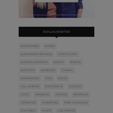
SCHLAGWÖRTER
ACCESSOIRES
ADIDAS
ALESSANDRO MICHELE
AUSSTELLUNG
AUSSTELLUNGSTIPP
BEAUTY
BERLIN
BUCHTIPP
BURBERRY
CHANEL
DAMENMODE
DIOR
DÜFTE
FALL-WINTER
FOTOGRAFIE
GADGETS
GUCCI
HAMBURG
HERMÈS
INTERIEUR
INTERVIEW
KAMPAGNE
KARL LAGERFELD
KIM JONES
KUNST
LIVE STREAM