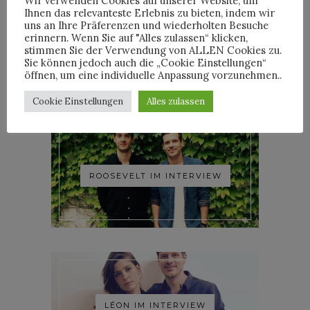
Wir verwenden Cookies auf unserer Website, um
Ihnen das relevanteste Erlebnis zu bieten, indem wir
uns an Ihre Präferenzen und wiederholten Besuche
erinnern. Wenn Sie auf "Alles zulassen“ klicken,
YOANN LEMOINE AKA
stimmen Sie der Verwendung von ALLEN Cookies zu.
WOODKID IM INTERVIEW
Sie können jedoch auch die „Cookie Einstellungen“
öffnen, um eine individuelle Anpassung vorzunehmen..
Cookie Einstellungen
Alles zulassen
ROOSEVELT IM INTERVIEW
LÉON IM INTERVIEW