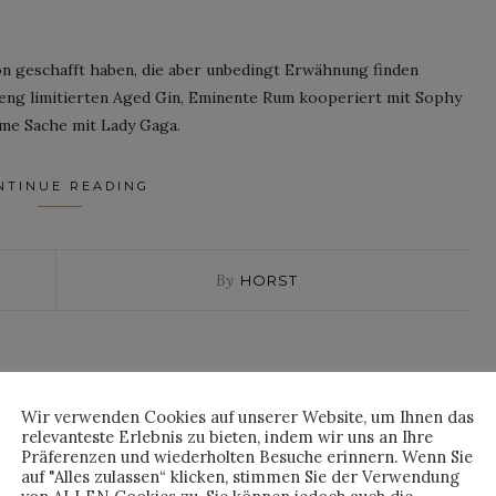
on geschafft haben, die aber unbedingt Erwähnung finden
treng limitierten Aged Gin, Eminente Rum kooperiert mit Sophy
me Sache mit Lady Gaga.
NTINUE READING
By
HORST
Wir verwenden Cookies auf unserer Website, um Ihnen das
relevanteste Erlebnis zu bieten, indem wir uns an Ihre
Präferenzen und wiederholten Besuche erinnern. Wenn Sie
auf "Alles zulassen“ klicken, stimmen Sie der Verwendung