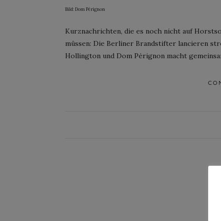
Bild: Dom Pérignon
Kurznachrichten, die es noch nicht auf Horsts
müssen: Die Berliner Brandstifter lancieren s
Hollington und Dom Pérignon macht gemeinsa
CO