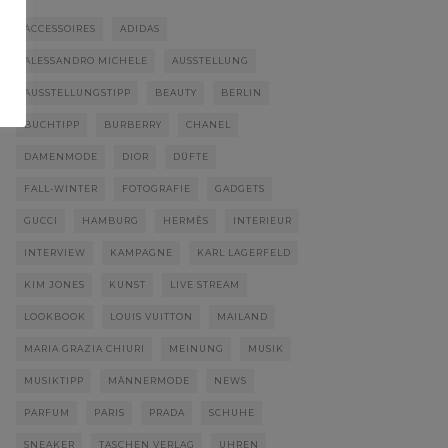
ACCESSOIRES
ADIDAS
ALESSANDRO MICHELE
AUSSTELLUNG
AUSSTELLUNGSTIPP
BEAUTY
BERLIN
BUCHTIPP
BURBERRY
CHANEL
DAMENMODE
DIOR
DÜFTE
FALL-WINTER
FOTOGRAFIE
GADGETS
GUCCI
HAMBURG
HERMÈS
INTERIEUR
INTERVIEW
KAMPAGNE
KARL LAGERFELD
KIM JONES
KUNST
LIVE STREAM
LOOKBOOK
LOUIS VUITTON
MAILAND
MARIA GRAZIA CHIURI
MEINUNG
MUSIK
MUSIKTIPP
MÄNNERMODE
NEWS
PARFUM
PARIS
PRADA
SCHUHE
SNEAKER
TASCHEN VERLAG
UHREN