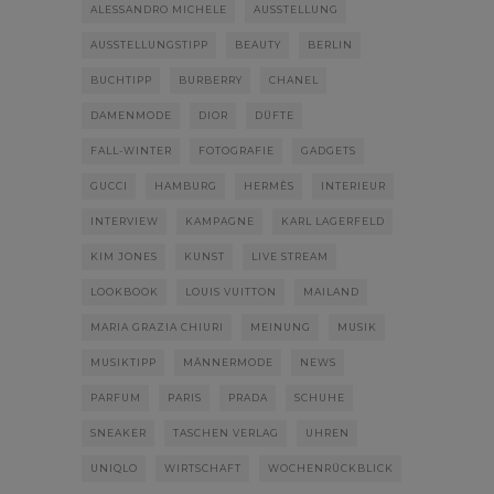
ALESSANDRO MICHELE
AUSSTELLUNG
AUSSTELLUNGSTIPP
BEAUTY
BERLIN
BUCHTIPP
BURBERRY
CHANEL
DAMENMODE
DIOR
DÜFTE
FALL-WINTER
FOTOGRAFIE
GADGETS
GUCCI
HAMBURG
HERMÈS
INTERIEUR
INTERVIEW
KAMPAGNE
KARL LAGERFELD
KIM JONES
KUNST
LIVE STREAM
LOOKBOOK
LOUIS VUITTON
MAILAND
MARIA GRAZIA CHIURI
MEINUNG
MUSIK
MUSIKTIPP
MÄNNERMODE
NEWS
PARFUM
PARIS
PRADA
SCHUHE
SNEAKER
TASCHEN VERLAG
UHREN
UNIQLO
WIRTSCHAFT
WOCHENRÜCKBLICK