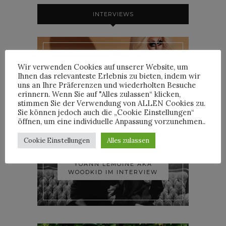
INTERVIEWS
Wir verwenden Cookies auf unserer Website, um
TRIXIE MATTEL IM
Ihnen das relevanteste Erlebnis zu bieten, indem wir
INTERVIEW
uns an Ihre Präferenzen und wiederholten Besuche
erinnern. Wenn Sie auf "Alles zulassen“ klicken,
stimmen Sie der Verwendung von ALLEN Cookies zu.
Sie können jedoch auch die „Cookie Einstellungen“
öffnen, um eine individuelle Anpassung vorzunehmen..
Cookie Einstellungen
Alles zulassen
YOANN LEMOINE AKA
WOODKID IM INTERVIEW