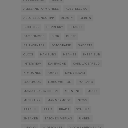
ALESSANDRO MICHELE
AUSSTELLUNG
AUSSTELLUNGSTIPP
BEAUTY
BERLIN
BUCHTIPP
BURBERRY
CHANEL
DAMENMODE
DIOR
DÜFTE
FALL-WINTER
FOTOGRAFIE
GADGETS
GUCCI
HAMBURG
HERMÈS
INTERIEUR
INTERVIEW
KAMPAGNE
KARL LAGERFELD
KIM JONES
KUNST
LIVE STREAM
LOOKBOOK
LOUIS VUITTON
MAILAND
MARIA GRAZIA CHIURI
MEINUNG
MUSIK
MUSIKTIPP
MÄNNERMODE
NEWS
PARFUM
PARIS
PRADA
SCHUHE
SNEAKER
TASCHEN VERLAG
UHREN
UNIQLO
WIRTSCHAFT
WOCHENRÜCKBLICK