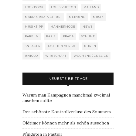
LOOKBOOK
LOUIS VUITTON
MAILAND
MARIA GRAZIA CHIURI
MEINUNG
MUSIK
MUSIKTIPP
MÄNNERMODE
NEWS
PARFUM
PARIS
PRADA
SCHUHE
SNEAKER
TASCHEN VERLAG
UHREN
UNIQLO
WIRTSCHAFT
WOCHENRÜCKBLICK
NEUESTE BEITRÄGE
Warum man Kampagnen manchmal zweimal
ansehen sollte
Der schönste Kontrollverlust des Sommers
Oldtimer können mehr als schön aussehen
Pfingsten in Pastell