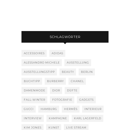
SCHLAGWÖRTER
ACCESSOIRES
ADIDAS
ALESSANDRO MICHELE
AUSSTELLUNG
AUSSTELLUNGSTIPP
BEAUTY
BERLIN
BUCHTIPP
BURBERRY
CHANEL
DAMENMODE
DIOR
DÜFTE
FALL-WINTER
FOTOGRAFIE
GADGETS
GUCCI
HAMBURG
HERMÈS
INTERIEUR
INTERVIEW
KAMPAGNE
KARL LAGERFELD
KIM JONES
KUNST
LIVE STREAM