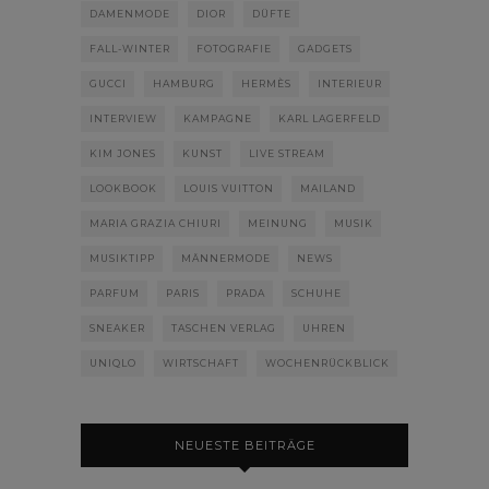
DAMENMODE
DIOR
DÜFTE
FALL-WINTER
FOTOGRAFIE
GADGETS
GUCCI
HAMBURG
HERMÈS
INTERIEUR
INTERVIEW
KAMPAGNE
KARL LAGERFELD
KIM JONES
KUNST
LIVE STREAM
LOOKBOOK
LOUIS VUITTON
MAILAND
MARIA GRAZIA CHIURI
MEINUNG
MUSIK
MUSIKTIPP
MÄNNERMODE
NEWS
PARFUM
PARIS
PRADA
SCHUHE
SNEAKER
TASCHEN VERLAG
UHREN
UNIQLO
WIRTSCHAFT
WOCHENRÜCKBLICK
NEUESTE BEITRÄGE