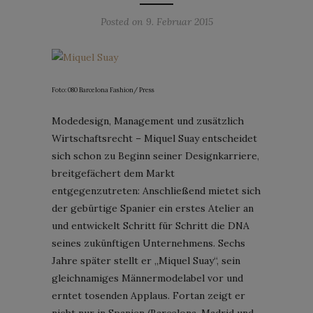
Posted on
9. Februar 2015
Foto: 080 Barcelona Fashion/ Press
Modedesign, Management und zusätzlich
Wirtschaftsrecht – Miquel Suay entscheidet
sich schon zu Beginn seiner Designkarriere,
breitgefächert dem Markt
entgegenzutreten: Anschließend mietet sich
der gebürtige Spanier ein erstes Atelier an
und entwickelt Schritt für Schritt die DNA
seines zukünftigen Unternehmens. Sechs
Jahre später stellt er „Miquel Suay“, sein
gleichnamiges Männermodelabel vor und
erntet tosenden Applaus. Fortan zeigt er
nicht nur in Spanien (Barcelona, Madrid und