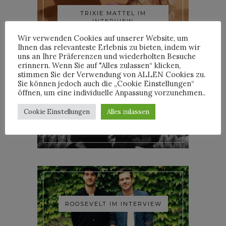
TRIXIE MATTEL IM
INTERVIEW
Wir verwenden Cookies auf unserer Website, um
Ihnen das relevanteste Erlebnis zu bieten, indem wir
uns an Ihre Präferenzen und wiederholten Besuche
erinnern. Wenn Sie auf "Alles zulassen“ klicken,
stimmen Sie der Verwendung von ALLEN Cookies zu.
Sie können jedoch auch die „Cookie Einstellungen“
öffnen, um eine individuelle Anpassung vorzunehmen..
YOANN LEMOINE AKA
Cookie Einstellungen
Alles zulassen
WOODKID IM INTERVIEW
ROOSEVELT IM INTERVIEW