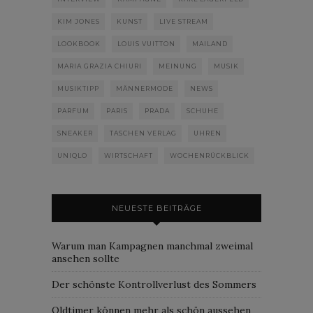
KIM JONES
KUNST
LIVE STREAM
LOOKBOOK
LOUIS VUITTON
MAILAND
MARIA GRAZIA CHIURI
MEINUNG
MUSIK
MUSIKTIPP
MÄNNERMODE
NEWS
PARFUM
PARIS
PRADA
SCHUHE
SNEAKER
TASCHEN VERLAG
UHREN
UNIQLO
WIRTSCHAFT
WOCHENRÜCKBLICK
NEUESTE BEITRÄGE
Warum man Kampagnen manchmal zweimal
ansehen sollte
Der schönste Kontrollverlust des Sommers
Oldtimer können mehr als schön aussehen