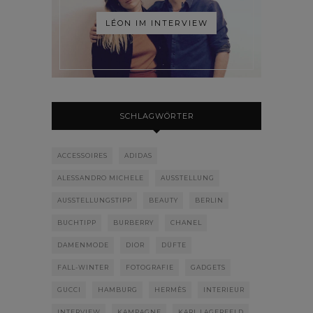
LÉON IM INTERVIEW
SCHLAGWÖRTER
ACCESSOIRES
ADIDAS
ALESSANDRO MICHELE
AUSSTELLUNG
AUSSTELLUNGSTIPP
BEAUTY
BERLIN
BUCHTIPP
BURBERRY
CHANEL
DAMENMODE
DIOR
DÜFTE
FALL-WINTER
FOTOGRAFIE
GADGETS
GUCCI
HAMBURG
HERMÈS
INTERIEUR
INTERVIEW
KAMPAGNE
KARL LAGERFELD