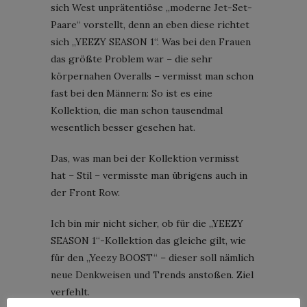
sich West unprätentiöse „moderne Jet-Set-
Paare“ vorstellt, denn an eben diese richtet
sich „YEEZY SEASON 1“. Was bei den Frauen
das größte Problem war – die sehr
körpernahen Overalls – vermisst man schon
fast bei den Männern: So ist es eine
Kollektion, die man schon tausendmal
wesentlich besser gesehen hat.
Das, was man bei der Kollektion vermisst
hat – Stil – vermisste man übrigens auch in
der Front Row.
Ich bin mir nicht sicher, ob für die „YEEZY
SEASON 1“-Kollektion das gleiche gilt, wie
für den „Yeezy BOOST“ – dieser soll nämlich
neue Denkweisen und Trends anstoßen. Ziel
verfehlt.