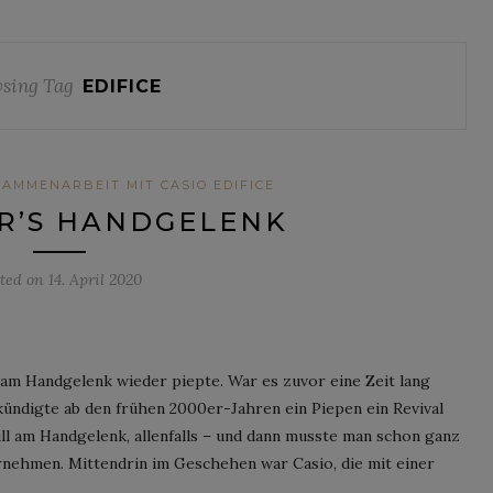
sing Tag
EDIFICE
AMMENARBEIT MIT CASIO EDIFICE
R’S HANDGELENK
sted on
14. April 2020
es am Handgelenk wieder piepte. War es zuvor eine Zeit lang
ündigte ab den frühen 2000er-Jahren ein Piepen ein Revival
till am Handgelenk, allenfalls – und dann musste man schon ganz
rnehmen. Mittendrin im Geschehen war Casio, die mit einer