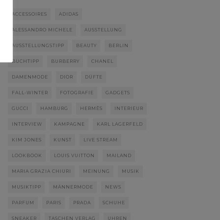
ACCESSOIRES
ADIDAS
ALESSANDRO MICHELE
AUSSTELLUNG
AUSSTELLUNGSTIPP
BEAUTY
BERLIN
BUCHTIPP
BURBERRY
CHANEL
DAMENMODE
DIOR
DÜFTE
FALL-WINTER
FOTOGRAFIE
GADGETS
GUCCI
HAMBURG
HERMÈS
INTERIEUR
INTERVIEW
KAMPAGNE
KARL LAGERFELD
KIM JONES
KUNST
LIVE STREAM
LOOKBOOK
LOUIS VUITTON
MAILAND
MARIA GRAZIA CHIURI
MEINUNG
MUSIK
MUSIKTIPP
MÄNNERMODE
NEWS
PARFUM
PARIS
PRADA
SCHUHE
SNEAKER
TASCHEN VERLAG
UHREN