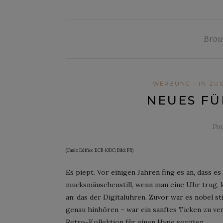
Brow
WERBUNG - IN ZUS
NEUES FÜ
Po
(Casio Edifice ECB-10DC; Bild: PR)
Es piept. Vor einigen Jahren fing es an, dass 
mucksmäuschenstill, wenn man eine Uhr trug, k
an: das der Digitaluhren. Zuvor war es nobel s
genau hinhören – war ein sanftes Ticken zu ve
Retro-Kollektion für einen Hype sorgten.