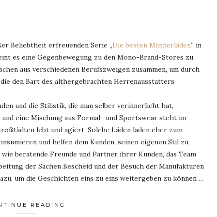
er Beliebtheit erfreuenden Serie „
Die besten Männerläden
“ in
heint es eine Gegenbewegung zu den Mono-Brand-Stores zu
nschen aus verschiedenen Berufszweigen zusammen, um durch
 die den Bart des althergebrachten Herrenausstatters
en und die Stilistik, die man selber verinnerlicht hat,
t und eine Mischung aus Formal- und Sportswear steht im
roßtädten lebt und agiert. Solche Läden laden eher zum
onsumieren und helfen dem Kunden, seinen eigenen Stil zu
s wie beratende Freunde und Partner ihrer Kunden, das Team
rbeitung der Sachen Bescheid und der Besuch der Manufakturen
 dazu, um die Geschichten eins zu eins weitergeben zu können …
NTINUE READING