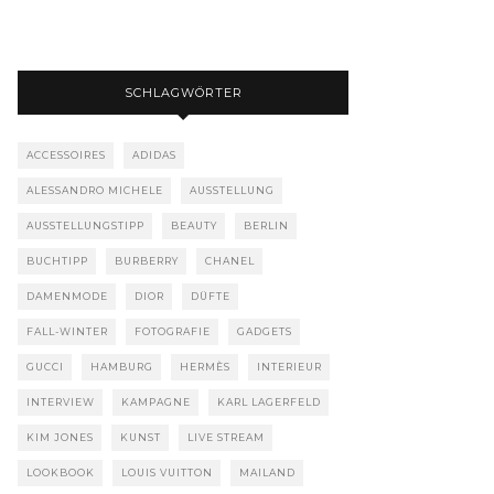
SCHLAGWÖRTER
ACCESSOIRES
ADIDAS
ALESSANDRO MICHELE
AUSSTELLUNG
AUSSTELLUNGSTIPP
BEAUTY
BERLIN
BUCHTIPP
BURBERRY
CHANEL
DAMENMODE
DIOR
DÜFTE
FALL-WINTER
FOTOGRAFIE
GADGETS
GUCCI
HAMBURG
HERMÈS
INTERIEUR
INTERVIEW
KAMPAGNE
KARL LAGERFELD
KIM JONES
KUNST
LIVE STREAM
LOOKBOOK
LOUIS VUITTON
MAILAND