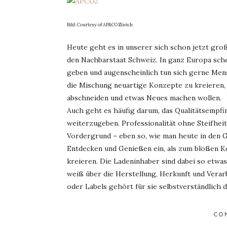
Bild: Courtesy of AP&CO Zürich
Heute geht es in unserer sich schon jetzt groß
den Nachbarstaat Schweiz. In ganz Europa sc
geben und augenscheinlich tun sich gerne Me
die Mischung neuartige Konzepte zu kreieren,
abschneiden und etwas Neues machen wollen.
Auch geht es häufig darum, das Qualitätsempfind
weiterzugeben. Professionalität ohne Steifhei
Vordergrund – eben so, wie man heute in den G
Entdecken und Genießen ein, als zum bloßen K
kreieren. Die Ladeninhaber sind dabei so etwa
weiß über die Herstellung, Herkunft und Vera
oder Labels gehört für sie selbstverständlich
CO