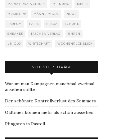
MARIA GRAZIA CHIURI
MEINUNG
MUSIK
MUSIKTIPP
MÄNNERMODE
NEWS
PARFUM
PARIS
PRADA
SCHUHE
SNEAKER
TASCHEN VERLAG
UHREN
UNIQLO
WIRTSCHAFT
WOCHENRÜCKBLICK
NEUESTE BEITRÄGE
Warum man Kampagnen manchmal zweimal
ansehen sollte
Der schönste Kontrollverlust des Sommers
Oldtimer können mehr als schön aussehen
Pfingsten in Pastell