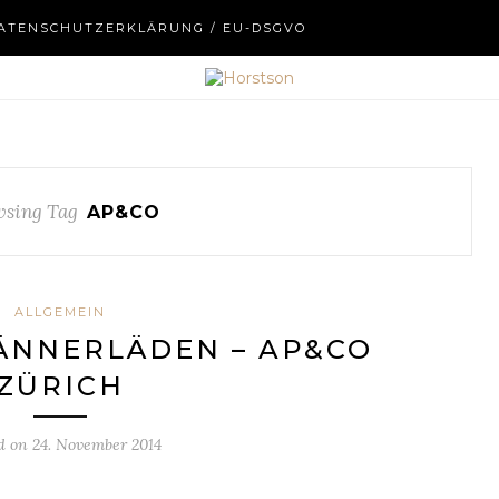
ATENSCHUTZERKLÄRUNG / EU-DSGVO
sing Tag
AP&CO
ALLGEMEIN
ÄNNERLÄDEN – AP&CO
ZÜRICH
d on
24. November 2014