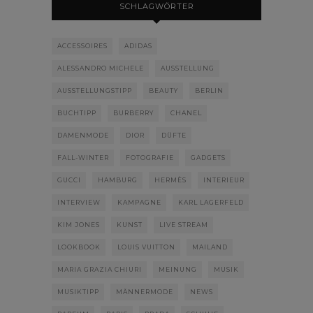
SCHLAGWÖRTER
ACCESSOIRES
ADIDAS
ALESSANDRO MICHELE
AUSSTELLUNG
AUSSTELLUNGSTIPP
BEAUTY
BERLIN
BUCHTIPP
BURBERRY
CHANEL
DAMENMODE
DIOR
DÜFTE
FALL-WINTER
FOTOGRAFIE
GADGETS
GUCCI
HAMBURG
HERMÈS
INTERIEUR
INTERVIEW
KAMPAGNE
KARL LAGERFELD
KIM JONES
KUNST
LIVE STREAM
LOOKBOOK
LOUIS VUITTON
MAILAND
MARIA GRAZIA CHIURI
MEINUNG
MUSIK
MUSIKTIPP
MÄNNERMODE
NEWS