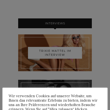
INTERVIEWS
TRIXIE MATTEL IM
INTERVIEW
Wir verwenden Cookies auf unserer Website, um
YOANN LEMOINE AKA
Ihnen das relevanteste Erlebnis zu bieten, indem wir
WOODKID IM INTERVIEW
uns an Ihre Präferenzen und wiederholten Besuche
erinnern. Wenn Sie auf "Alles zulassen“ klicken,