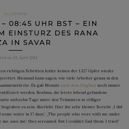
ALLGEMEIN
 08:45 UHR BST – EIN
M EINSTURZ DES RANA
ZA IN SAVAR
sted on
24. April 2014
n richtigen Schritten leider keines der 1.127 Opfer wieder
erettet. Niemand kann sagen, wie viele Arbeiter genau in den
 zusammenstürzte. Es gab Monate
nach dem Unglück
noch immer
dentifiziert werden. Reshma, die letzte lebend gefundene
, hatte siebzehn Tage unter den Trümmern in völliger
 begraben zu sein, überlebt. Hier ihr sehr kleiner Bericht „I did
and some water in 17 days,“ „The people who were with me under
 me, save me,‘ they screamed. But I couldn’t find them. I tried.“