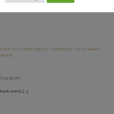
-jahr-nach-fabrik-einsturz-textilarbeiter-warten-immer-
08.html
STYLE BLOG
usch, husch, […]