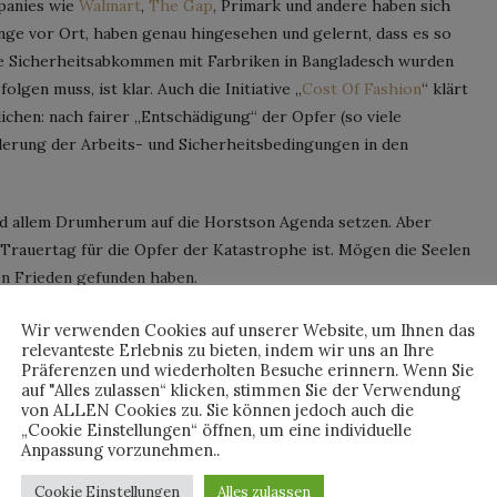
mpanies wie
Walmart
,
The Gap
, Primark und andere haben sich
nge vor Ort, haben genau hingesehen und gelernt, dass es so
ste Sicherheitsabkommen mit Farbriken in Bangladesch wurden
lgen muss, ist klar. Auch die Initiative „
Cost Of Fashion
“ klärt
ichen: nach fairer „Entschädigung“ der Opfer (so viele
derung der Arbeits- und Sicherheitsbedingungen in den
d allem Drumherum auf die Horstson Agenda setzen. Aber
 Trauertag für die Opfer der Katastrophe ist. Mögen die Seelen
n Frieden gefunden haben.
Wir verwenden Cookies auf unserer Website, um Ihnen das
relevanteste Erlebnis zu bieten, indem wir uns an Ihre
By
DAISYDORA
Präferenzen und wiederholten Besuche erinnern. Wenn Sie
auf "Alles zulassen“ klicken, stimmen Sie der Verwendung
von ALLEN Cookies zu. Sie können jedoch auch die
„Cookie Einstellungen“ öffnen, um eine individuelle
Anpassung vorzunehmen..
Cookie Einstellungen
Alles zulassen