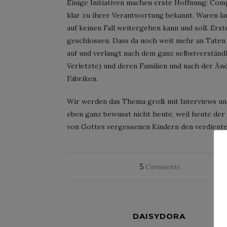
Einige Initiativen machen erste Hoffnung: Co
klar zu ihrer Verantwortung bekannt. Waren la
auf keinen Fall weitergehen kann und soll. Er
geschlossen. Dass da noch weit mehr an Taten fo
auf und verlangt nach dem ganz selbstverständl
Verletzte) und deren Familien und nach der Än
Fabriken.
Wir werden das Thema groß mit Interviews un
eben ganz bewusst nicht heute, weil heute der
von Gottes vergessenen Kindern den verdiente
5
Comments
DAISYDORA