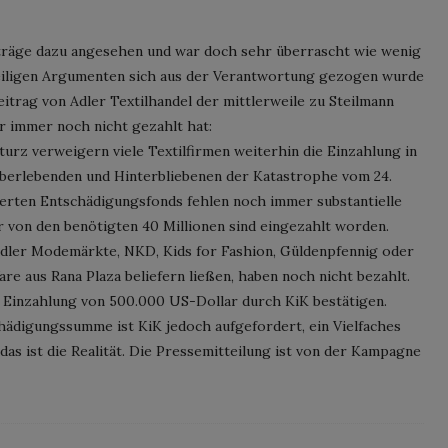
träge dazu angesehen und war doch sehr überrascht wie wenig
heiligen Argumenten sich aus der Verantwortung gezogen wurde
itrag von Adler Textilhandel der mittlerweile zu Steilmann
er immer noch nicht gezahlt hat:
turz verweigern viele Textilfirmen weiterhin die Einzahlung in
berlebenden und Hinterbliebenen der Katastrophe vom 24.
ierten Entschädigungsfonds fehlen noch immer substantielle
r von den benötigten 40 Millionen sind eingezahlt worden.
dler Modemärkte, NKD, Kids for Fashion, Güldenpfennig oder
Ware aus Rana Plaza beliefern ließen, haben noch nicht bezahlt.
e Einzahlung von 500.000 US-Dollar durch KiK bestätigen.
ädigungssumme ist KiK jedoch aufgefordert, ein Vielfaches
das ist die Realität. Die Pressemitteilung ist von der Kampagne