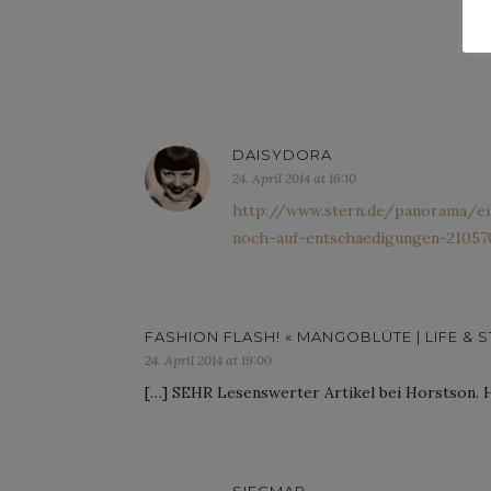
DAISYDORA
24. April 2014 at 16:10
http://www.stern.de/panorama/ein
noch-auf-entschaedigungen-21057
FASHION FLASH! « MANGOBLÜTE | LIFE & 
24. April 2014 at 19:00
[…] SEHR Lesenswerter Artikel bei Horstson. H
SIEGMAR