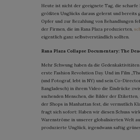
Heute ist nicht der geeignete Tag, die scharfe 
größten Unglücks daraus gelernt und bereits
Opfer und zur Bezahlung von Behandlungen feh
der Firmen, die im Rana Plaza produzierten,
sc
eigentlich ganz selbstverständlich sollten.
Rana Plaza Collapse Documentary: The Dead
Mehr Schwung haben da die Gedenkaktivitäten u
erste Fashion Revolution Day. Und im Film „Th
(und Fotograf, lebt in NY) und sein Co-Directo
Bangladesch) in ihrem Video die Eindrücke zw
suchenden Menschen, die Bilder der Etiketten, 
der Shops in Manhattan fest, die vermutlich 
fragt sich sofort: Haben wir diesen Schuss wir
Warenströme in unserer globalisierten Welt au
produzierte Unglück, irgendwann saftig grün