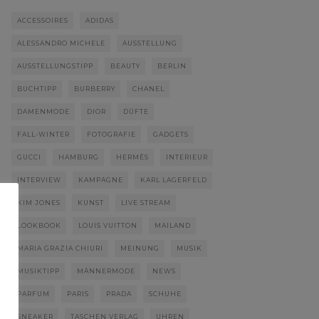
ACCESSOIRES
ADIDAS
ALESSANDRO MICHELE
AUSSTELLUNG
AUSSTELLUNGSTIPP
BEAUTY
BERLIN
BUCHTIPP
BURBERRY
CHANEL
DAMENMODE
DIOR
DÜFTE
FALL-WINTER
FOTOGRAFIE
GADGETS
GUCCI
HAMBURG
HERMÈS
INTERIEUR
INTERVIEW
KAMPAGNE
KARL LAGERFELD
KIM JONES
KUNST
LIVE STREAM
LOOKBOOK
LOUIS VUITTON
MAILAND
MARIA GRAZIA CHIURI
MEINUNG
MUSIK
MUSIKTIPP
MÄNNERMODE
NEWS
PARFUM
PARIS
PRADA
SCHUHE
SNEAKER
TASCHEN VERLAG
UHREN