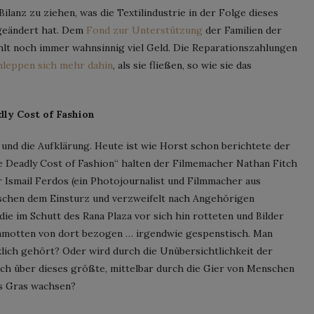
Bilanz zu ziehen, was die Textilindustrie in der Folge dieses
 geändert hat. Dem
Fond zur Unterstützung
der Familien der
lt noch immer wahnsinnig viel Geld. Die Reparationszahlungen
hleppen sich mehr dahin
, als sie fließen, so wie sie das
ly Cost of Fashion
nd die Aufklärung. Heute ist wie Horst schon berichtete der
e Deadly Cost of Fashion“ halten der Filmemacher Nathan Fitch
r Ismail Ferdos (ein Photojournalist und Filmmacher aus
ischen dem Einsturz und verzweifelt nach Angehörigen
die im Schutt des Rana Plaza vor sich hin rotteten und Bilder
Klamotten von dort bezogen … irgendwie gespenstisch. Man
klich gehört? Oder wird durch die Unübersichtlichkeit der
ch über dieses größte, mittelbar durch die Gier von Menschen
es Gras wachsen?