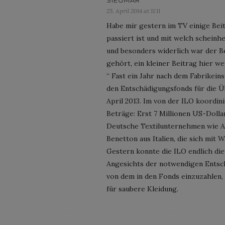
25. April 2014 at 11:11
Habe mir gestern im TV einige Bei
passiert ist und mit welch schein
und besonders widerlich war der Be
gehört, ein kleiner Beitrag hier w
“ Fast ein Jahr nach dem Fabrikeins
den Entschädigungsfonds für die Ü
April 2013. Im von der ILO koordin
Beträge: Erst 7 Millionen US-Dolla
Deutsche Textilunternehmen wie A
Benetton aus Italien, die sich mit 
Gestern konnte die ILO endlich di
Angesichts der notwendigen Entsch
von dem in den Fonds einzuzahlen, 
für saubere Kleidung.