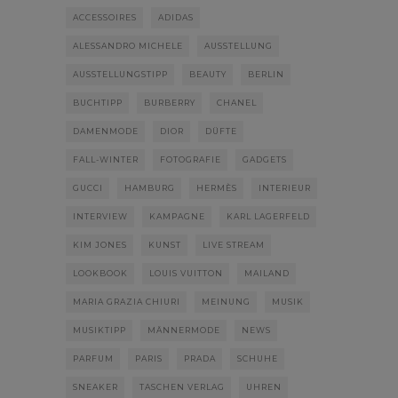
ACCESSOIRES
ADIDAS
ALESSANDRO MICHELE
AUSSTELLUNG
AUSSTELLUNGSTIPP
BEAUTY
BERLIN
BUCHTIPP
BURBERRY
CHANEL
DAMENMODE
DIOR
DÜFTE
FALL-WINTER
FOTOGRAFIE
GADGETS
GUCCI
HAMBURG
HERMÈS
INTERIEUR
INTERVIEW
KAMPAGNE
KARL LAGERFELD
KIM JONES
KUNST
LIVE STREAM
LOOKBOOK
LOUIS VUITTON
MAILAND
MARIA GRAZIA CHIURI
MEINUNG
MUSIK
MUSIKTIPP
MÄNNERMODE
NEWS
PARFUM
PARIS
PRADA
SCHUHE
SNEAKER
TASCHEN VERLAG
UHREN