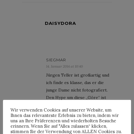
DAISYDORA
SIEGMAR
14. Januar 2014 at 10:40
Jürgen Teller ist großartig und
ich finde es klasse, das er die
junge Dame nicht fotografiert.
Den Hype um diese „Göre“ ist
mir eh zu viel. Ich habe sie
Wir verwenden Cookies auf unserer Website, um
letztes Jahr in Tegel am
Ihnen das relevanteste Erlebnis zu bieten, indem wir
Flughafen erleben dürfen.
uns an Ihre Präferenzen und wiederholten Besuche
erinnern. Wenn Sie auf "Alles zulassen“ klicken,
Grosses Aufgebot an
stimmen Sie der Verwendung von ALLEN Cookies zu.