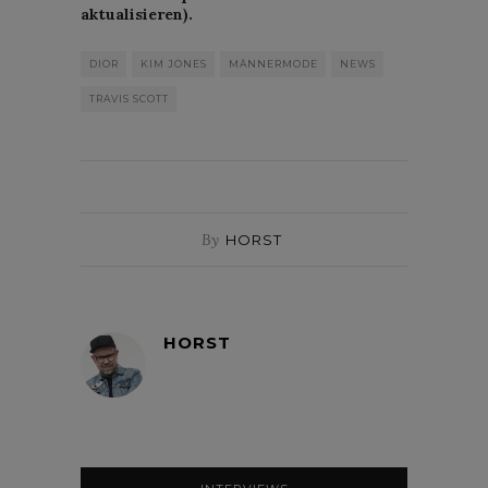
aktualisieren).
DIOR
KIM JONES
MÄNNERMODE
NEWS
TRAVIS SCOTT
By
HORST
HORST