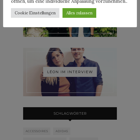
öffnen, um eine individuelle Anpassung vorzunehmen..
Cookie Einstellungen
Alles zulassen
ROOSEVELT IM INTERVIEW
LÉON IM INTERVIEW
SCHLAGWÖRTER
ACCESSOIRES
ADIDAS