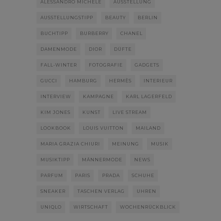
ALESSANDRO MICHELE
AUSSTELLUNG
AUSSTELLUNGSTIPP
BEAUTY
BERLIN
BUCHTIPP
BURBERRY
CHANEL
DAMENMODE
DIOR
DÜFTE
FALL-WINTER
FOTOGRAFIE
GADGETS
GUCCI
HAMBURG
HERMÈS
INTERIEUR
INTERVIEW
KAMPAGNE
KARL LAGERFELD
KIM JONES
KUNST
LIVE STREAM
LOOKBOOK
LOUIS VUITTON
MAILAND
MARIA GRAZIA CHIURI
MEINUNG
MUSIK
MUSIKTIPP
MÄNNERMODE
NEWS
PARFUM
PARIS
PRADA
SCHUHE
SNEAKER
TASCHEN VERLAG
UHREN
UNIQLO
WIRTSCHAFT
WOCHENRÜCKBLICK