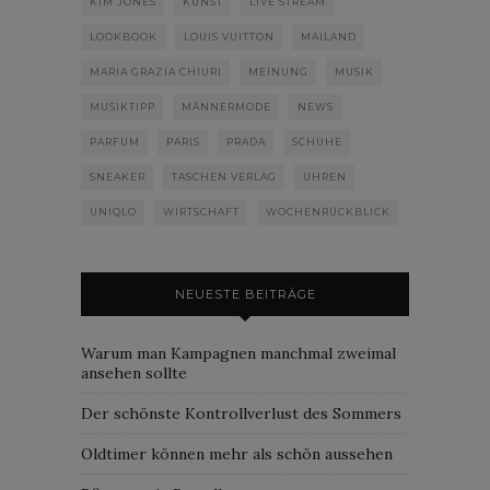
KIM JONES
KUNST
LIVE STREAM
LOOKBOOK
LOUIS VUITTON
MAILAND
MARIA GRAZIA CHIURI
MEINUNG
MUSIK
MUSIKTIPP
MÄNNERMODE
NEWS
PARFUM
PARIS
PRADA
SCHUHE
SNEAKER
TASCHEN VERLAG
UHREN
UNIQLO
WIRTSCHAFT
WOCHENRÜCKBLICK
NEUESTE BEITRÄGE
Warum man Kampagnen manchmal zweimal
ansehen sollte
Der schönste Kontrollverlust des Sommers
Oldtimer können mehr als schön aussehen