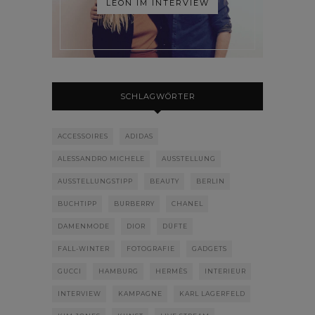
LÉON IM INTERVIEW
SCHLAGWÖRTER
ACCESSOIRES
ADIDAS
ALESSANDRO MICHELE
AUSSTELLUNG
AUSSTELLUNGSTIPP
BEAUTY
BERLIN
BUCHTIPP
BURBERRY
CHANEL
DAMENMODE
DIOR
DÜFTE
FALL-WINTER
FOTOGRAFIE
GADGETS
GUCCI
HAMBURG
HERMÈS
INTERIEUR
INTERVIEW
KAMPAGNE
KARL LAGERFELD