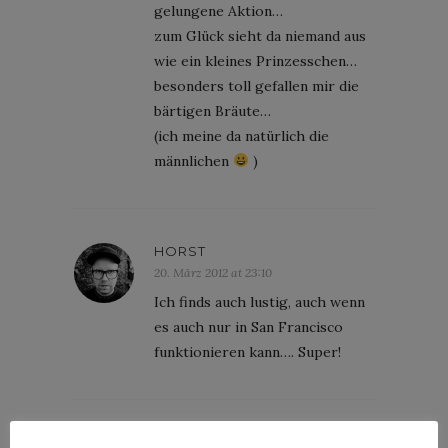
gelungene Aktion…
zum Glück sieht da niemand aus
wie ein kleines Prinzesschen…
besonders toll gefallen mir die
bärtigen Bräute…
(ich meine da natürlich die
männlichen
)
HORST
20. März 2012 at 23:10
Ich finds auch lustig, auch wenn
es auch nur in San Francisco
funktionieren kann…. Super!
DAISYDORA