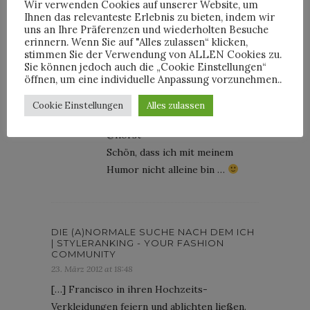
Wir verwenden Cookies auf unserer Website, um
21. März 2012 at 09:58
Ihnen das relevanteste Erlebnis zu bieten, indem wir
uns an Ihre Präferenzen und wiederholten Besuche
@Monsieur_Didier
erinnern. Wenn Sie auf "Alles zulassen“ klicken,
Die Männer sind in der Tat sehr
stimmen Sie der Verwendung von ALLEN Cookies zu.
lustig aufgelegt in den
Sie können jedoch auch die „Cookie Einstellungen“
öffnen, um eine individuelle Anpassung vorzunehmen..
Brautkleidern, die kann man ja in
SF auch zu Mardi Gras auftragen
Cookie Einstellungen
Alles zulassen
…
@horst
Schön, dass ich mit meinem
Humor nicht alleine bin …
DIE (A)NORMALE SUCHE NACH DEM ICH
| STYLERANKING - YOUR FASHION
COMMUNITY
23. März 2012 at 18:48
[…] Francisco in ihren Hochzeits-
Verkleidungen feiern und ablichten ließen.