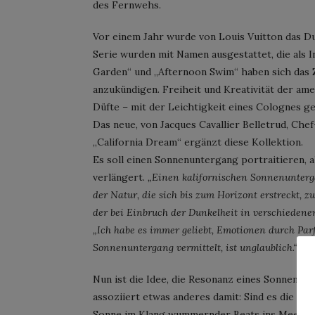
des Fernwehs.
Vor einem Jahr wurde von Louis Vuitton das Du
Serie wurden mit Namen ausgestattet, die als 
Garden“ und „Afternoon Swim“ haben sich das Z
anzukündigen. Freiheit und Kreativität der ame
Düfte – mit der Leichtigkeit eines Colognes ge
Das neue, von Jacques Cavallier Belletrud, Ch
„California Dream“ ergänzt diese Kollektion.
Es soll einen Sonnenuntergang portraitieren,
verlängert.
„Einen kalifornischen Sonnenunterga
der Natur, die sich bis zum Horizont erstreckt, 
der bei Einbruch der Dunkelheit in verschieden
„Ich habe es immer geliebt, Emotionen durch Par
Sonnenuntergang vermittelt, ist unglaublich.“
Nun ist die Idee, die Resonanz eines Sonnenun
assoziiert etwas anderes damit: Sind es die i
Sonne im Klang wummernder Beats ins Meer ver