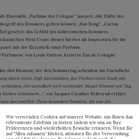
ft-Ensemble „Parfums des Cologne“ lanciert. Alle Düfte der
Inbegriff des Sommers gelten können: „Sun Song“, „Cactus
iel gesetzt, das Gefühl des kalifornischen Sommers
rikanischen West Coast dienen hierbei als Inspiration für die
paart mit der Exzentrik eines Parfums.
ef-Parfumeur von Louis Vuitton, kreierte Eau de Cologne
 also den Moment, der den Sommertag scheinbar ins Unendliche
ng durch einen Duft darzustellen, das Treiben einer Stadt mit
zu verbinden, ein unendlich weit wirkender, blauer Himmel am Tag,
en Farben schimmert…“
, wie Jacques Cavallier Belletrud erklärt.
fums darzustellen. Diese besondere Emotion, die nur ein
Wir verwenden Cookies auf unserer Website, um Ihnen das
relevanteste Erlebnis zu bieten, indem wir uns an Ihre
tergangs einzufangen, kein leichtes Unterfangen – jeder
Präferenzen und wiederholten Besuche erinnern. Wenn Sie
ntimen Momente mit dem Partner oder die Augenblicke, wenn die
auf "Alles zulassen“ klicken, stimmen Sie der Verwendung
schwindet? So betrachtet musste sich Jacques Cavallier