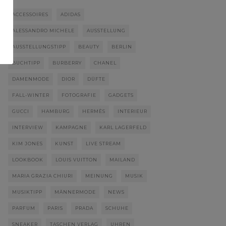
ACCESSOIRES
ADIDAS
ALESSANDRO MICHELE
AUSSTELLUNG
AUSSTELLUNGSTIPP
BEAUTY
BERLIN
BUCHTIPP
BURBERRY
CHANEL
DAMENMODE
DIOR
DÜFTE
FALL-WINTER
FOTOGRAFIE
GADGETS
GUCCI
HAMBURG
HERMÈS
INTERIEUR
INTERVIEW
KAMPAGNE
KARL LAGERFELD
KIM JONES
KUNST
LIVE STREAM
LOOKBOOK
LOUIS VUITTON
MAILAND
MARIA GRAZIA CHIURI
MEINUNG
MUSIK
MUSIKTIPP
MÄNNERMODE
NEWS
PARFUM
PARIS
PRADA
SCHUHE
SNEAKER
TASCHEN VERLAG
UHREN