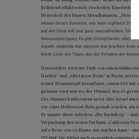
Belletrud olfaktorisch zweiteilen: Einerseits d
Heiterkeit des blauen Abendhimmels:
„Mein Aus
immer diesen Kontrast, wie man explosive Frisch
auf der Haut voll und ganz auszudrücken. Die Ma
Sonnenuntergang. Es gibt Zitrusfrüchte, aber n
Aspekt. Ambrette hat Akzente von feuchter Erde 
letzte Licht des Tages, das die Freuden der kom
Unterstützt wird der Duft von einem bildnerisc
Garden“ und „Afternoon Swim“ in Szene setzte.
seiner Heimatstadt beeinflusst, einem Ort mit 
genannt wird und wo der Himmel, den er gerne m
Der Himmel Kaliforniens setzt Alex Israel une
wie einst Hollywood-Sets gemalt wurden, um in
Er nannte diese Arbeiten „Sky Backdrop“ – und
Verpackung des neuen Parfums „California Dream
auf’s Neue von zu Hause aus machen kann – und 
225,00€ für 100ml auch wesentlich günstiger a