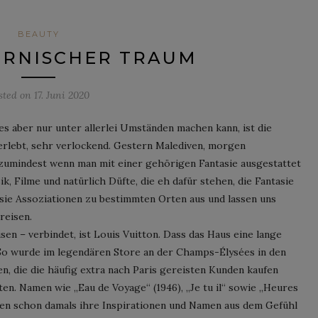
BEAUTY
ORNISCHER TRAUM
sted on
17. Juni 2020
es aber nur unter allerlei Umständen machen kann, ist die
 erlebt, sehr verlockend. Gestern Malediven, morgen
zumindest wenn man mit einer gehörigen Fantasie ausgestattet
ik, Filme und natürlich Düfte, die eh dafür stehen, die Fantasie
sie Assoziationen zu bestimmten Orten aus und lassen uns
reisen.
isen – verbindet, ist Louis Vuitton. Dass das Haus eine lange
 So wurde im legendären Store an der Champs-Élysées in den
, die die häufig extra nach Paris gereisten Kunden kaufen
ten. Namen wie „Eau de Voyage“ (1946), „Je tu il“ sowie „Heures
nten schon damals ihre Inspirationen und Namen aus dem Gefühl